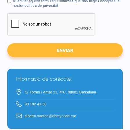
Al enviar aquest formulari confirmes que has llegit i acceptes la
nostra política de privacitat
ENVIAR
Informació de contacte:
C/ Torres i Amat 21, 4ºC, 08001 Barcelona
93 192 41 50
alberto.santos@ohmycode.cat