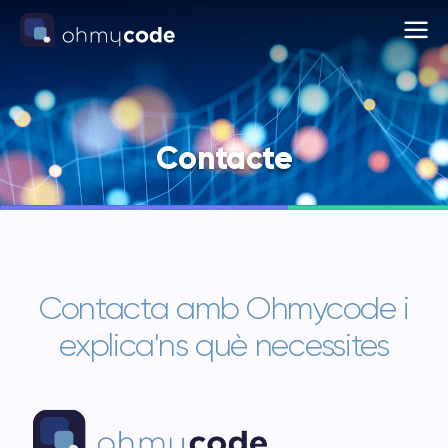
SERVEIS
QUI SOM
Contacte
PROJECTES
CONTACTE
Contacta amb Ohmycode i
explica'ns què necessites